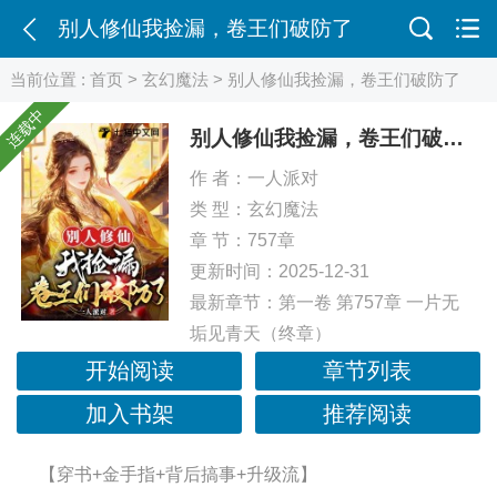
别人修仙我捡漏，卷王们破防了
当前位置 :
首页
>
玄幻魔法
> 别人修仙我捡漏，卷王们破防了
连载中
别人修仙我捡漏，卷王们破防了
作 者：
一人派对
类 型：
玄幻魔法
章 节：757章
更新时间：2025-12-31
最新章节：
第一卷 第757章 一片无
垢见青天（终章）
开始阅读
章节列表
加入书架
推荐阅读
【穿书+金手指+背后搞事+升级流】