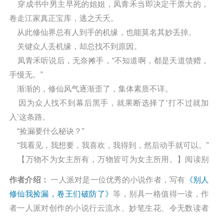
穿成书中男主早死的姐姐，凤青禾当即决定干票大的，
卷走江家真正宝库，逃之夭夭。
从此修仙界总有人到手的机缘，也能莫名其妙丢掉。
关键众人丢机缘，却总找不到原因。
凤青禾听说后，无奈摊手，“不知道啊，都是天道馈赠，
手慢无。”
渐渐的，修仙风气逐渐歪了，集体素质不详。
因为众人找不到幕后黑手，就果断选择了‘打不过就加
入’这条路。
“捡漏要什么秘诀？”
“我看见，我想要，我喜欢，我得到，然后动手就可以。”
【万物不为女主所有，万物皆可为女主所用。】阅读别
人修仙我捡漏，卷王们破防了最新章节请关注（凡人小说
作者介绍：
一人派对是一位优秀的小说作者，写有
《别人
网 http://wap.washuwx.org/book/306027.html）
修仙我捡漏，卷王们破防了》
等，别具一格值得一读，作
者一人派对创作的小说行云流水、妙笔生花、令无数读者