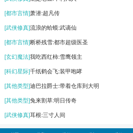
[都市言情]
萧潜:超凡传
[武侠修真]
流浪的蛤蟆:武谪仙
[都市言情]
断桥残雪:都市超级医圣
[玄幻魔法]
我吃西红柿:雪鹰领主
[科幻星际]
千纸鹤会飞:装甲咆哮
[其他类型]
迪巴拉爵士:带着仓库到大明
[其他类型]
兔来割草:明日传奇
[武侠修真]
耳根:三寸人间