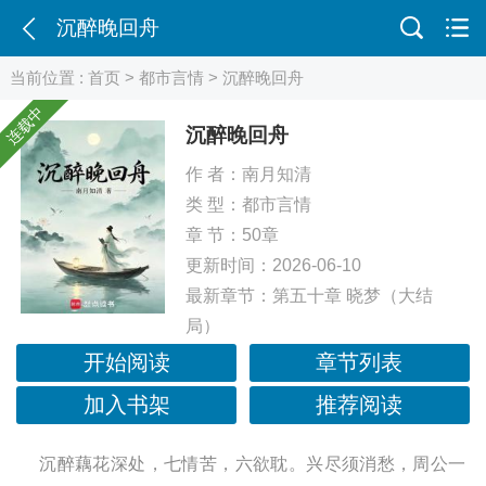
沉醉晚回舟
当前位置 :
首页
>
都市言情
> 沉醉晚回舟
连载中
沉醉晚回舟
作 者：
南月知清
类 型：
都市言情
章 节：50章
更新时间：2026-06-10
最新章节：
第五十章 晓梦（大结
局）
开始阅读
章节列表
加入书架
推荐阅读
沉醉藕花深处，七情苦，六欲耽。兴尽须消愁，周公一