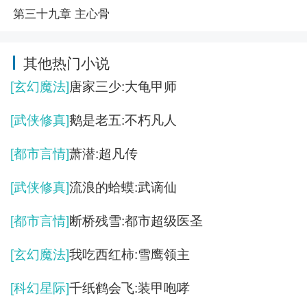
第三十九章 主心骨
其他热门小说
[玄幻魔法]
唐家三少:大龟甲师
[武侠修真]
鹅是老五:不朽凡人
[都市言情]
萧潜:超凡传
[武侠修真]
流浪的蛤蟆:武谪仙
[都市言情]
断桥残雪:都市超级医圣
[玄幻魔法]
我吃西红柿:雪鹰领主
[科幻星际]
千纸鹤会飞:装甲咆哮