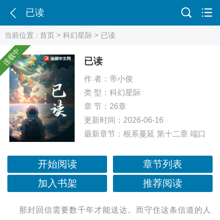
已读
当前位置 :
首页
>
科幻星际
> 已读
连载中
已读
作 者：
帝小俊
类 型：
科幻星际
章 节：26章
更新时间：2026-06-16
最新章节：
根系蔓延 第十二章 端口
开始阅读
章节列表
加入书架
推荐阅读
那封回信需要数千年才能送达。而守住这条信道的人