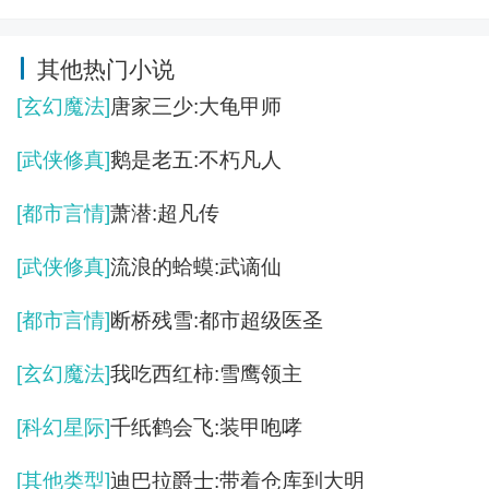
其他热门小说
[玄幻魔法]
唐家三少:大龟甲师
[武侠修真]
鹅是老五:不朽凡人
[都市言情]
萧潜:超凡传
[武侠修真]
流浪的蛤蟆:武谪仙
[都市言情]
断桥残雪:都市超级医圣
[玄幻魔法]
我吃西红柿:雪鹰领主
[科幻星际]
千纸鹤会飞:装甲咆哮
[其他类型]
迪巴拉爵士:带着仓库到大明