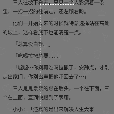
三人往坡下看去，只见一个人影瘸着一条
腿，一拐一拐的往前走，还左顾右盼。
他们一开始过来的时候就特意选择站在高处
的坡上，这样看底下也能清楚一点。
「总算没白等。」
「吃喝拉撒总要……」
「嘘嘘～你别再吃喝拉撒了，安静点，才刚
走出家门，你别出声把他吓回去了～」
三人鬼鬼祟祟的跟在后头，一个在下面，三
个在上面，直到快跟到了茅厕。
小小：「还真的是出来解决人生大事