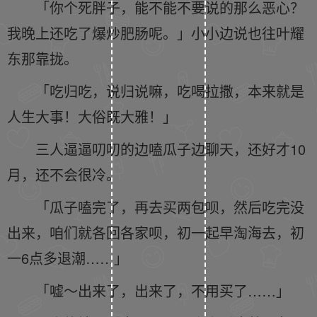
「你个死胖子，能不能不要说的那么恶心？
我晚上还吃了爆炒肥肠呢。」小小边说也往叶耀
东那靠拢。
「吃归吃，说归说嘛，吃喝拉撒，本来就是
人生大事！大俗既大雅！」
三人逼逼叨叨的边嗑瓜子边聊天，还好才10
月，还不会很冷。
「瓜子嗑完了，再去买两包呗，然后吃完没
出来，咱们就各回各家呗，初一起早淘海去，初
一6点多退潮……」
「嘘～出来了，出来了，不用买了……」