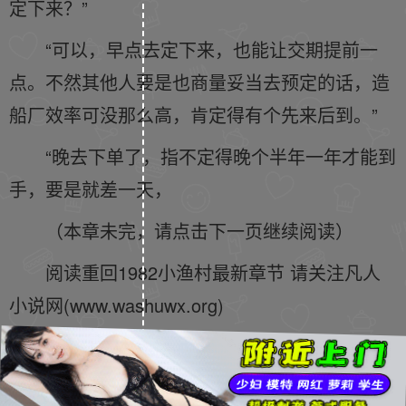
定下来？”
“可以，早点去定下来，也能让交期提前一
点。不然其他人要是也商量妥当去预定的话，造
船厂效率可没那么高，肯定得有个先来后到。”
“晚去下单了，指不定得晚个半年一年才能到
手，要是就差一天，
（本章未完，请点击下一页继续阅读）
阅读重回1982小渔村最新章节 请关注凡人
小说网(www.washuwx.org)