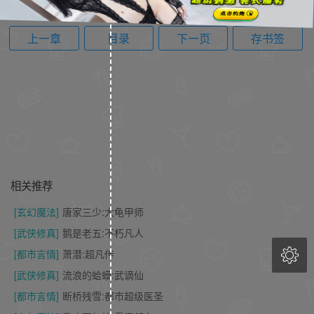
上一章
目录
下一页
存书签
相关推荐
[玄幻魔法]
唐家三少:大龟甲师
[武侠修真]
鹅是老五:不朽凡人

[都市言情]
萧潜:超凡传
[武侠修真]
流浪的蛤蟆:武谪仙
[都市言情]
断桥残雪:都市超级医圣