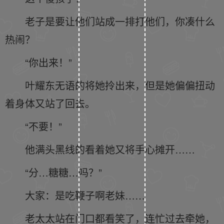
老子是要让他们站成一排打他们，你凑什么
热闹？
“你出来！”
叶耀东无语的将她拎出来，但是她偏偏扭动
着身体又站了回去。
“不要！”
他满头黑线的看着她又将手心摊开……
“分…糖糖…吗？”
大家：是吃鞭子啊老妹……
老太太站在门口都看笑了，连忙过去牵她，