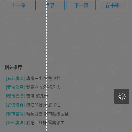
上一章
目录
下一页
存书签
相关推荐
[玄幻魔法]
唐家三少:大龟甲师
[武侠修真]
鹅是老五:不朽凡人

[都市言情]
萧潜:超凡传
[武侠修真]
流浪的蛤蟆:武谪仙
[都市言情]
断桥残雪:都市超级医圣
[玄幻魔法]
我吃西红柿:雪鹰领主