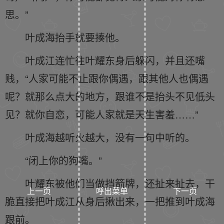
思。”
叶成海抬手就要揍他。
叶成江连忙往叶耀东身后躲闪，并且还嘴
贱，“人家可能不止跟你偶遇，跟其他人也偶遇
呢？就那么点大的地方，跟谁不是抬头不见低头
见？就你自恋，可能人家就是天生害羞……”
叶成海越听火越大，没有一句中听的。
“闭上你的狗嘴。”
叶耀东被他们当做挡箭牌，还扯来扯去，干
上一页
呼出菜单
下一页
脆直接把叶成江从身后揪出来，一把推到叶成海
跟前。