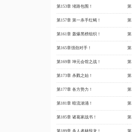
第153章 堵路包围！
第
第157章 第一杀手红蝎！
第
第161章 轰爆黑榜组织！
第
第165章强劲对手！
第
第169章 坤元会馆之战！
第
第173章 杀戮之始！
第
第177章 各方势力！
第
第181章 暗流汹涌！
第
第185章 诸葛家战书！
第
第189章 杀人者林惊龙！
第