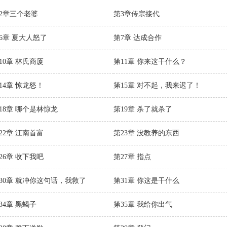
2章三个老婆
第3章传宗接代
6章 夏大人怒了
第7章 达成合作
10章 林氏商厦
第11章 你来这干什么？
14章 惊龙怒！
第15章 对不起，我来迟了！
18章 哪个是林惊龙
第19章 杀了就杀了
22章 江南首富
第23章 没教养的东西
26章 收下我吧
第27章 指点
30章 就冲你这句话，我救了
第31章 你这是干什么
34章 黑蝎子
第35章 我给你出气