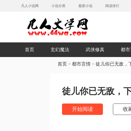
凡人小说网
小说分类
最新小说
阅读排行
首页
玄幻魔法
武侠修真
都市
首页
>
都市言情
>
徒儿你已无敌，
徒儿你已无敌，
开始阅读
收