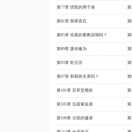
第77章 愤怒的周子凌
第
第81章 翡翠原石
第
第85章 你真的要教训我吗？
第
第89章 废你修为
第
第93章 乾元宗
第
第97章 和我有关系吗？
第
第101章 百草堂规矩
第
第105章 法器紫金鼎
第
第109章 古怪的邀请
第
第113章 全员诛灭
第