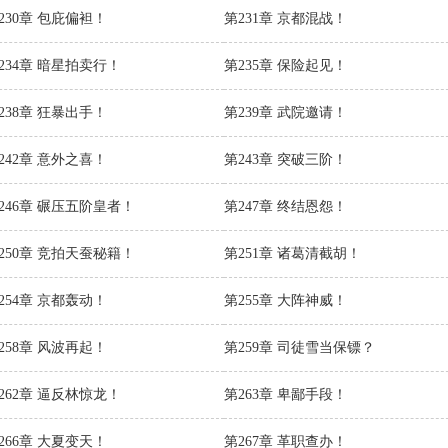
230章 包庇偏袒！
第231章 京都混战！
234章 暗星拍卖行！
第235章 保险起见！
238章 狂暴出手！
第239章 武院邀请！
242章 意外之喜！
第243章 突破三阶！
246章 碾压五阶皇者！
第247章 终结恩怨！
250章 竞拍天蚕秘籍！
第251章 诸葛清截胡！
254章 京都轰动！
第255章 大阵神威！
258章 风波再起！
第259章 司徒雪当保镖？
262章 逼反林惊龙！
第263章 卑鄙手段！
266章 大夏变天！
第267章 革职查办！