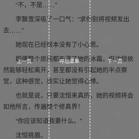
“不，不是……”
李飘雪深吸了一口气：“求你别将视频发出
去……”
她现在已经根本没有了小心思。
即便整个房间都布满了她的冰霜，但沈恒依
上一页
呼出菜单
下一页
然能够轻松离开，甚至都没有引起她的半点察
觉，这种感觉，委实让她觉得心悸。
也就是说，只要沈恒来真的，她的视频将会
如他所言，传遍整个修真界！
“你应该知道我要什么。”
沈恒挑眉。