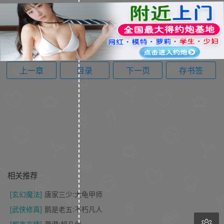
上一章
目录
下一页
存书签
相关推荐
[玄幻魔法]
唐家三少:大龟甲师
[武侠修真]
鹅是老五:不朽凡人
[都市言情]
萧潜:超凡传