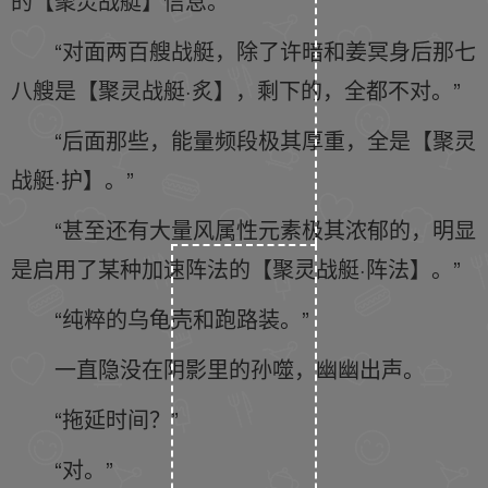
的【聚灵战艇】信息。
“对面两百艘战艇，除了许暗和姜冥身后那七
八艘是【聚灵战艇·炙】，剩下的，全都不对。”
“后面那些，能量频段极其厚重，全是【聚灵
战艇·护】。”
“甚至还有大量风属性元素极其浓郁的，明显
是启用了某种加速阵法的【聚灵战艇·阵法】。”
“纯粹的乌龟壳和跑路装。”
一直隐没在阴影里的孙噬，幽幽出声。
“拖延时间？”
“对。”