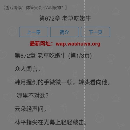
〖游戏降临：你管只会平A叫废物？〗
第672章 老草吃嫩牛
上一章
简介
下一页
最新网址：wap.washuwx.org
第672章 老草吃嫩牛 (第1/3页)
众人闻言。
韩月握剑的手微微一顿，转头看向他。
“哪里不对劲？”
云朵轻声问。
林平指尖在光幕上轻轻敲击。