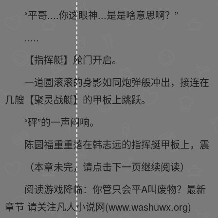
“平哥....你这眼神...是是啥意思啊？”
.....
【指挥艇】舱门开启。
一道圆滚滚的身影如同炮弹般冲出，接连在
几艘【聚灵战艇】的甲板上跳跃。
“砰”的一声闷响。
陈圆福重重落在韩志远的指挥艇甲板上，震
（本章未完，请点击下一页继续阅读）
阅读游戏降临：你管只会平A叫废物？最新
章节 请关注凡人小说网(www.washuwx.org)