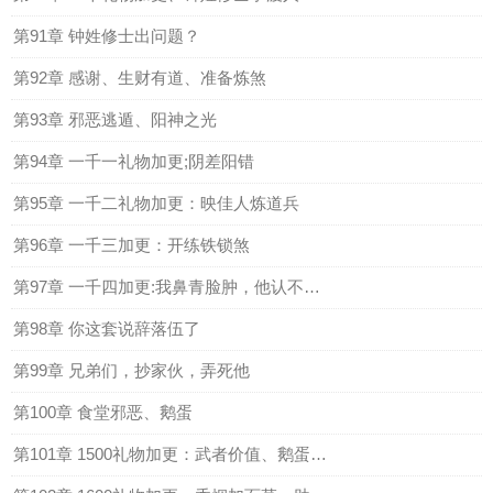
第91章 钟姓修士出问题？
第92章 感谢、生财有道、准备炼煞
第93章 邪恶逃遁、阳神之光
第94章 一千一礼物加更;阴差阳错
第95章 一千二礼物加更：映佳人炼道兵
第96章 一千三加更：开练铁锁煞
第97章 一千四加更:我鼻青脸肿，他认不出我
第98章 你这套说辞落伍了
第99章 兄弟们，抄家伙，弄死他
第100章 食堂邪恶、鹅蛋
第101章 1500礼物加更：武者价值、鹅蛋价值