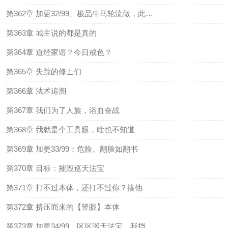
第362章 加更32/99、极品牛马轮流做，此时此刻到我家
第363章 城主说的都是真的
第364章 道经家谱？今日戒色？
第365章 失踪的修士们
第366章 法术追溯
第367章 我们为了人族，浴血奋战
第368章 我就是个工具眼，啥也不知道
第369章 加更33/99：危险、翻脸如翻书
第370章 目标：摧毁巡天法宝
第371章 打不过本体，还打不过你？揍他
第372章 挤压而来的【竖眼】本体
第373章 加更34/99、区区巡天法宝，我挡得住