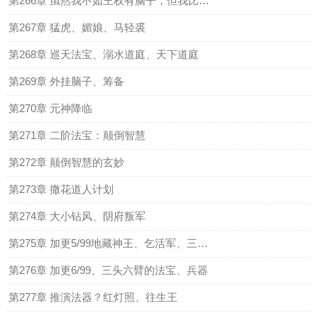
第266章 虽然我不如王权有脑子，但我比他能杀生
第267章 猛虎、媚娘、马轻裘
第268章 巡天法宝、溺水道庭、天下道庭
第269章 外挂脑子、筹备
第270章 元神降临
第271章 二阶法宝：颠倒智慧
第272章 颠倒智慧的玄妙
第273章 撒花道人计划
第274章 大小钻风、阴府叛军
第275章 加更5/99地藏神王、乞活军、三头六臂
第276章 加更6/99、三头六臂的法宝、兵器
第277章 推演法器？红灯照、往生王