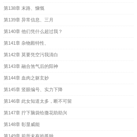
第138章 末路、慷慨
第139章 异常信息、三月
第140章 他们凭什么超过我？
第141章 杂物殿特性、
第142章 莫要凭空污我清白
第143章 融合煞气后的阳神
第144章 血肉之躯玄妙
第145章 竖眼编号、实力下降
第146章 此女知道太多，断不可留
第147章 拧下脑袋给撒花助助兴
第148章 彰显威能
第149章 前所未有的孤独