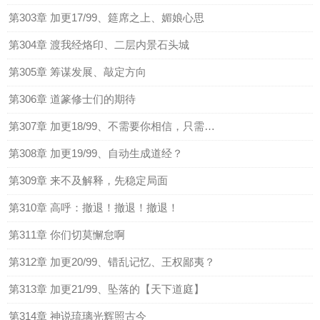
第303章 加更17/99、筵席之上、媚娘心思
第304章 渡我经烙印、二层内景石头城
第305章 筹谋发展、敲定方向
第306章 道篆修士们的期待
第307章 加更18/99、不需要你相信，只需要你感受
第308章 加更19/99、自动生成道经？
第309章 来不及解释，先稳定局面
第310章 高呼：撤退！撤退！撤退！
第311章 你们切莫懈怠啊
第312章 加更20/99、错乱记忆、王权鄙夷？
第313章 加更21/99、坠落的【天下道庭】
第314章 神说琉璃光辉照古今