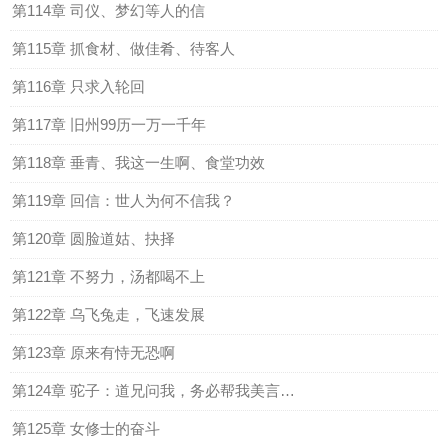
第114章 司仪、梦幻等人的信
第115章 抓食材、做佳肴、待客人
第116章 只求入轮回
第117章 旧州99历一万一千年
第118章 垂青、我这一生啊、食堂功效
第119章 回信：世人为何不信我？
第120章 圆脸道姑、抉择
第121章 不努力，汤都喝不上
第122章 乌飞兔走，飞速发展
第123章 原来有恃无恐啊
第124章 驼子：道兄问我，务必帮我美言几句
第125章 女修士的奋斗