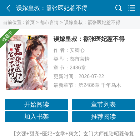
误嫁皇叔：嚣张医妃惹不得
当前位置 :
首页
>
都市言情
> 误嫁皇叔：嚣张医妃惹不得
连载中
误嫁皇叔：嚣张医妃惹不得
作 者：
安卿心
类 型：
都市言情
章 节：2486章
更新时间：2026-07-22
最新章节：
第2486章 千年乌木
开始阅读
章节列表
加入书架
推荐阅读
【女强+甜宠+医妃+玄学+爽文】玄门大师姐陆昭菱修复