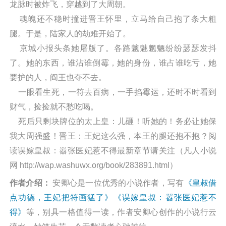
龙脉时被炸飞，穿越到了大周朝。
魂魄还不稳时撞进晋王怀里，立马给自己抱了条大粗
腿。于是，陆家人的劫难开始了。
京城小报头条她屠版了。各路魑魅魍魉纷纷瑟瑟发抖
了。她的东西，谁沾谁倒霉，她的身份，谁占谁吃亏，她
要护的人，阎王也夺不去。
一眼看生死，一符去百病，一手掐霉运，还时不时看到
财气，捡捡就不愁吃喝。
死后只剩块牌位的太上皇：儿砸！听她的！务必让她保
我大周强盛！晋王：王妃这么强，本王的腿还抱不抱？阅
读误嫁皇叔：嚣张医妃惹不得最新章节请关注（凡人小说
网 http://wap.washuwx.org/book/283891.html）
作者介绍：
安卿心是一位优秀的小说作者，写有
《皇叔借
点功德，王妃把符画猛了》
《误嫁皇叔：嚣张医妃惹不
得》
等，别具一格值得一读，作者安卿心创作的小说行云