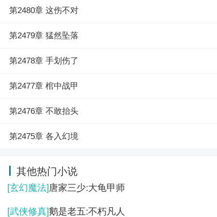
第2480章 这伤不对
第2479章 猛然坠落
第2478章 手划伤了
第2477章 棺中战甲
第2476章 不敢抬头
第2475章 各入幻境
其他热门小说
[玄幻魔法]
唐家三少:大龟甲师
[武侠修真]
鹅是老五:不朽凡人