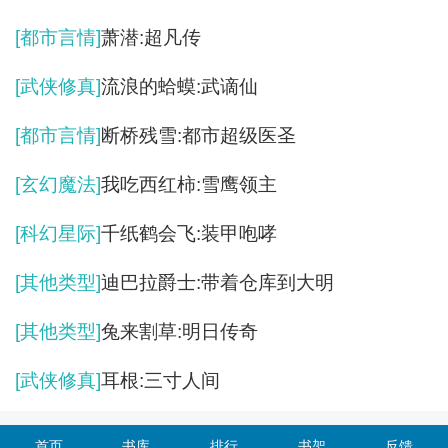
[都市言情]
萧潜:超凡传
[武侠修真]
流浪的蛤蟆:武谪仙
[都市言情]
断桥残雪:都市超级医圣
[玄幻魔法]
我吃西红柿:雪鹰领主
[科幻星际]
千纸鹤会飞:装甲咆哮
[其他类型]
迪巴拉爵士:带着仓库到大明
[其他类型]
兔来割草:明日传奇
[武侠修真]
耳根:三寸人间
首页
书库
排行
书架
反馈